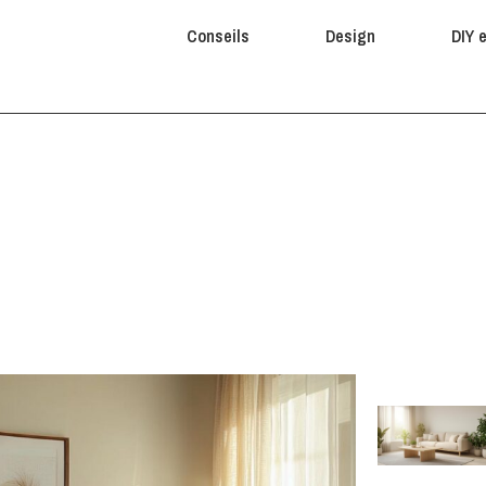
Conseils
Design
DIY 
es de décoration murale à imp
votre intérieur